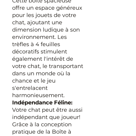
Cette boîte spacieuse
offre un espace généreux
pour les jouets de votre
chat, ajoutant une
dimension ludique à son
environnement. Les
trèfles à 4 feuilles
décoratifs stimulent
également l'intérêt de
votre chat, le transportant
dans un monde où la
chance et le jeu
s'entrelacent
harmonieusement.
Indépendance Féline:
Votre chat peut être aussi
indépendant que joueur!
Grâce à la conception
pratique de la Boîte à