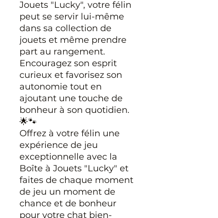
Jouets "Lucky", votre félin
peut se servir lui-même
dans sa collection de
jouets et même prendre
part au rangement.
Encouragez son esprit
curieux et favorisez son
autonomie tout en
ajoutant une touche de
bonheur à son quotidien.
🌟🐾
Offrez à votre félin une
expérience de jeu
exceptionnelle avec la
Boîte à Jouets "Lucky" et
faites de chaque moment
de jeu un moment de
chance et de bonheur
pour votre chat bien-