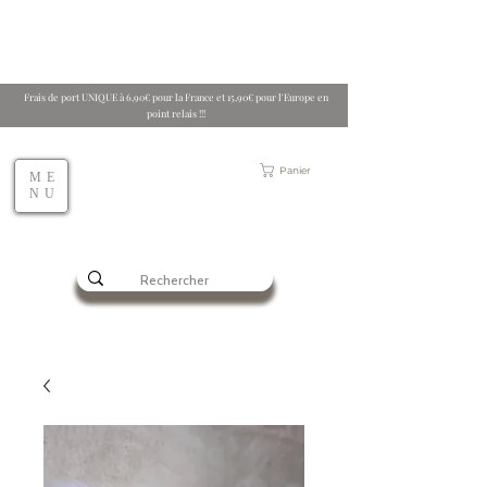
Frais de port UNIQUE à 6,90€ pour la France et 15,90€ pour l'Europe en
point relais !!!
Panier
ME
NU