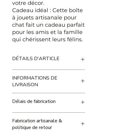
votre décor.
Cadeau idéal : Cette boîte
à jouets artisanale pour
chat fait un cadeau parfait
pour les amis et la famille
qui chérissent leurs félins.
DÉTAILS D'ARTICLE
Dimensions en cm (Hauteur x
INFORMATIONS DE
Longueur x Largeur): 15 x 31,5 x
LIVRAISON
17,9
Délai de livraison estimé de 5 à 7
Délais de fabrication
jours ouvrées en moyenne.
Nos délais de fabrication varient
Fabrication artisanale &
en fonction de la taille et du
politique de retour
volume de la commande, ainsi
que de la période durant laquelle