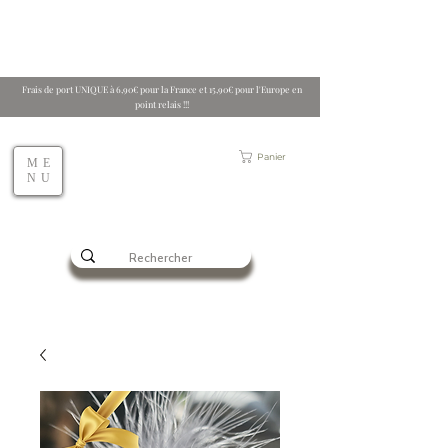
Frais de port UNIQUE à 6,90€ pour la France et 15,90€ pour l'Europe en
point relais !!!
Panier
ME
NU