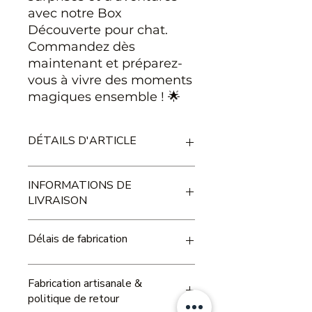
avec notre Box
Découverte pour chat.
Commandez dès
maintenant et préparez-
vous à vivre des moments
magiques ensemble ! 🌟
DÉTAILS D'ARTICLE
Dimensions en cm (Hauteur x
INFORMATIONS DE
Longueur x Largeur): Articles
LIVRAISON
Variables en fonction des Box
Découvertes.
Délai de livraison estimé de 5 à 7
Délais de fabrication
jours ouvrées en moyenne.
Nos délais de fabrication varient
Fabrication artisanale &
en fonction de la taille et du
politique de retour
volume de la commande, ainsi