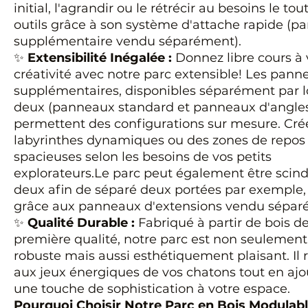
initial, l'agrandir ou le rétrécir au besoins le tou
outils grâce à son système d'attache rapide (
supplémentaire vendu séparément).
✨
Extensibilité Inégalée :
Donnez libre cours à 
créativité avec notre parc extensible! Les pann
supplémentaires, disponibles séparément par l
deux (panneaux standard et panneaux d'angles
permettent des configurations sur mesure. Cré
labyrinthes dynamiques ou des zones de repos
spacieuses selon les besoins de vos petits
explorateurs.Le parc peut également être scin
deux afin de séparé deux portées par exemple, 
grâce aux panneaux d'extensions vendu sépar
✨
Qualité Durable :
Fabriqué à partir de bois d
première qualité, notre parc est non seulement
robuste mais aussi esthétiquement plaisant. Il r
aux jeux énergiques de vos chatons tout en ajo
une touche de sophistication à votre espace.
Pourquoi Choisir Notre Parc en Bois Modulab