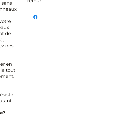
retour
t sans
effectuée.
panneaux
Ainsi, il faut compter un délai moyen de
Articles fabriqués sur commande
conception de 2 à 5 jours pour la création de vos
Chaque produit est fabriqué spécialement pour
articles.
votre
vous, selon vos choix ou personnalisations.
eaux
Conformément à la loi (article L221-28 du Code 
la consommation), le droit de rétractation ne
ot de
s’applique pas. Aucun retour ou échange ne
),
pourra donc être accepté, sauf en cas de défaut 
ez des
fabrication.
ℹ️ Toutes ces informations sont détaillées dans no
Conditions Générales de Vente (CGV).
der en
Pour toute question ou information
le tout
complémentaire, vous pouvez nous contacter à
contact@pixnwood.fr
ément.
e
ésiste
utant
le?