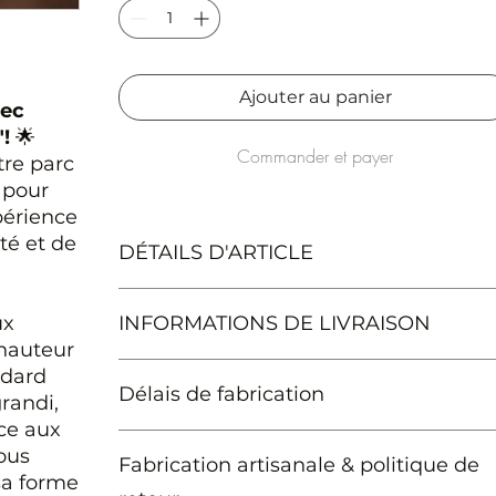
Ajouter au panier
vec
!
🌟
Commander et payer
re parc
 pour
xpérience
té et de
DÉTAILS D'ARTICLE
Dimensions en cm (Largeur x Longueur x
ux
INFORMATIONS DE LIVRAISON
Hauteur): 120 x 120 x 44 ou 58
 hauteur
Délai de livraison estimé de 5 à 7 jours ouvrées 
ndard
Délais de fabrication
moyenne.
randi,
ce aux
Nos délais de fabrication varient en fonction de 
ous
Fabrication artisanale & politique de
taille et du volume de la commande, ainsi que d
sa forme
la période durant laquelle votre commande est