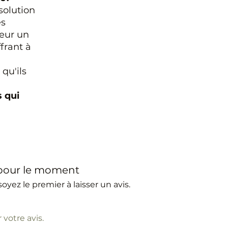
solution
es
leur un
frant à
qu'ils
 qui
 pour le moment
oyez le premier à laisser un avis.
 votre avis.