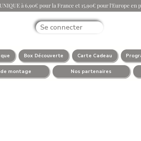
UNIQUE à 6,90€ pour la France et 15,90€ pour l'Europe en poi
Se connecter
ique
Box Découverte
Carte Cadeau
Progr
s de montage
Nos partenaires