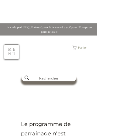
Frais de port UNIQUE à 6,90€ pour la France et 15,90€ pour l'Europe en
point relais !!!
Panier
ME
NU
Le programme de
parrainage n'est